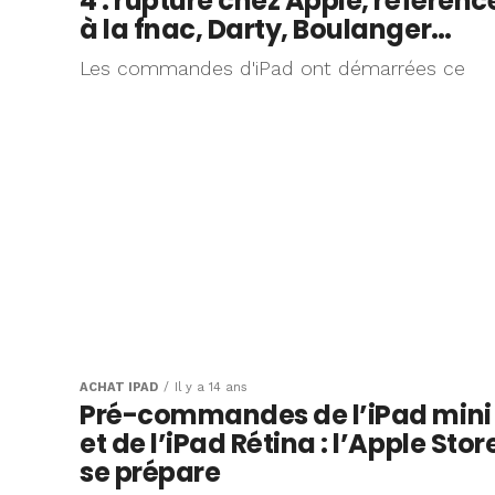
4 : rupture chez Apple, référenc
à la fnac, Darty, Boulanger…
Les commandes d'iPad ont démarrées ce
ACHAT IPAD
Il y a 14 ans
Pré-commandes de l’iPad mini
et de l’iPad Rétina : l’Apple Stor
se prépare