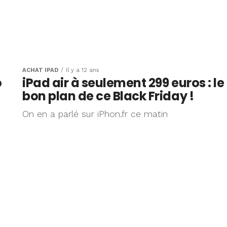
ACHAT IPAD
Il y a 12 ans
o
iPad air à seulement 299 euros : le
bon plan de ce Black Friday !
On en a parlé sur iPhon.fr ce matin