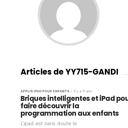
Articles de YY715-GANDI
APPLIS IPAD POUR ENFANTS
Il y a 11 ans
Briques intelligentes et iPad po
faire découvrir la
programmation aux enfants
L’ipad est sans doute le