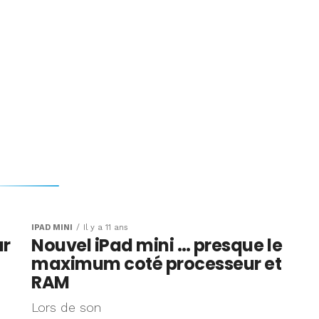
IPAD MINI
Il y a 11 ans
ur
Nouvel iPad mini … presque le
maximum coté processeur et
RAM
Lors de son