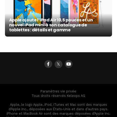
Apple ajoute l’iPad Air 10,5 pouces et un
nouvel iPad mini à son catalogue de
tablettes : détails et gamme
𝕏
Paramètres vie privée
Tous droits réservés Keleops AG
Apple, le logo Apple, iPod, iTunes et Mac sont des marques
d’Apple Inc., déposées aux États-Unis et dans d’autres pays.
iPhone et MacBook Air sont des marques déposées d’Apple Inc.