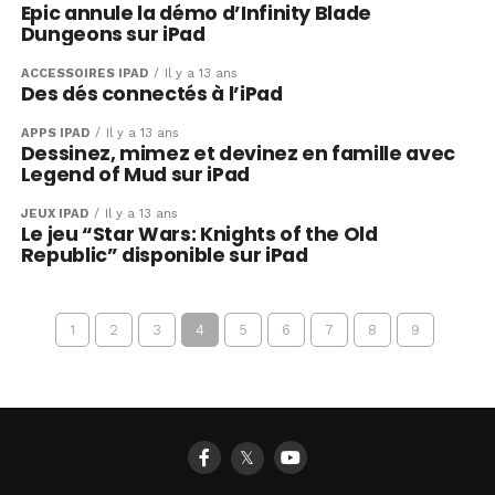
Epic annule la démo d’Infinity Blade
Dungeons sur iPad
ACCESSOIRES IPAD
Il y a 13 ans
Des dés connectés à l’iPad
APPS IPAD
Il y a 13 ans
Dessinez, mimez et devinez en famille avec
Legend of Mud sur iPad
JEUX IPAD
Il y a 13 ans
Le jeu “Star Wars: Knights of the Old
Republic” disponible sur iPad
1
2
3
4
5
6
7
8
9
𝕏