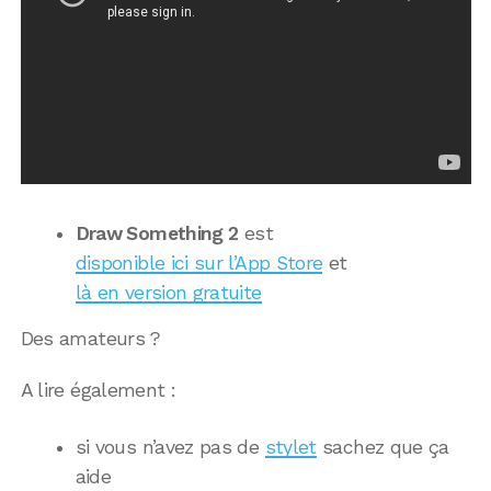
Draw Something 2
est
disponible ici sur l’App Store
et
là en version gratuite
Des amateurs ?
A lire également :
si vous n’avez pas de
stylet
sachez que ça
aide