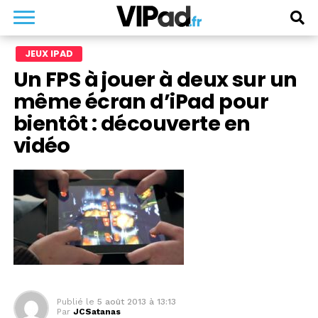
JEUX IPAD
Un FPS à jouer à deux sur un
même écran d’iPad pour
bientôt : découverte en
vidéo
Publié le
5 août 2013 à 13:13
Par
JCSatanas