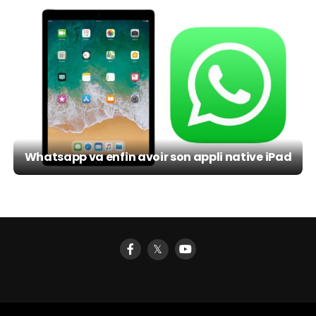
Whatsapp va enfin avoir son appli native iPad
𝕏