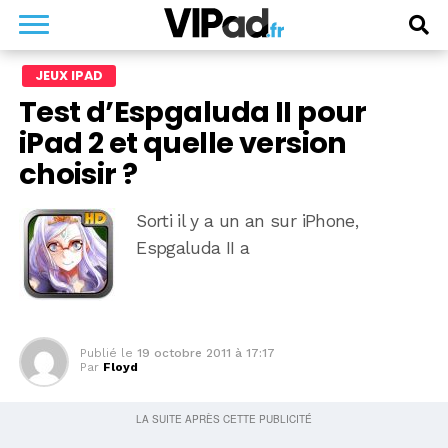
JEUX IPAD
Test d’Espgaluda II pour
iPad 2 et quelle version
choisir ?
Sorti il y a un an sur iPhone,
Espgaluda II a
Publié le
19 octobre 2011 à 17:17
Par
Floyd