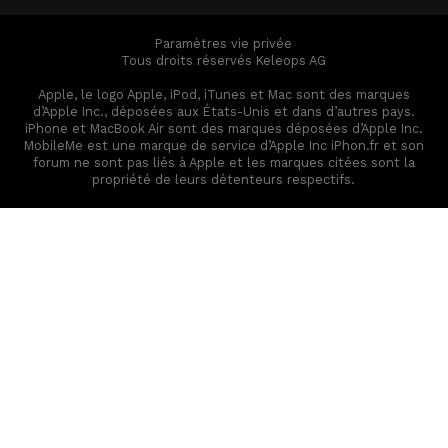
Paramètres vie privée
Tous droits réservés Keleops AG
Apple, le logo Apple, iPod, iTunes et Mac sont des marques
d’Apple Inc., déposées aux États-Unis et dans d’autres pays.
iPhone et MacBook Air sont des marques déposées d’Apple Inc.
MobileMe est une marque de service d’Apple Inc iPhon.fr et son
forum ne sont pas liés à Apple et les marques citées sont la
propriété de leurs détenteurs respectifs.