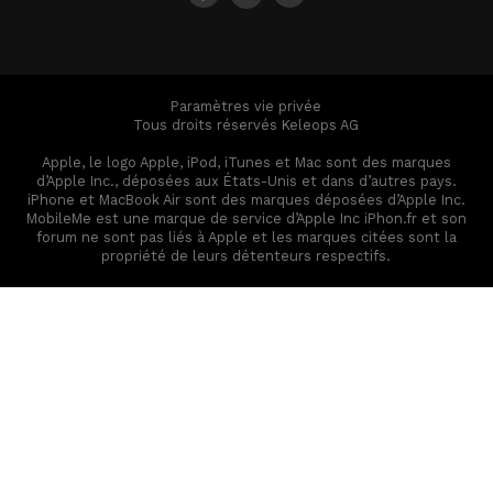
Paramètres vie privée
Tous droits réservés Keleops AG
Apple, le logo Apple, iPod, iTunes et Mac sont des marques
d’Apple Inc., déposées aux États-Unis et dans d’autres pays.
iPhone et MacBook Air sont des marques déposées d’Apple Inc.
MobileMe est une marque de service d’Apple Inc iPhon.fr et son
forum ne sont pas liés à Apple et les marques citées sont la
propriété de leurs détenteurs respectifs.