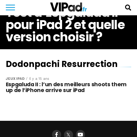
Test d’Espgaluda II
pour iPad 2 et quelle
version choisir ?
Dodonpachi Resurrection
JEUX IPAD
Il y a 15 ans
Espgaluda II : l’un des meilleurs shoots them
up de l’iPhone arrive sur iPad
𝕏