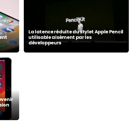
La latence réduite du stylet Apple Pencil
ment
utilisable aisément par les
développeurs
evenir
sion