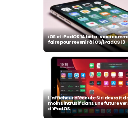
iOS et iPadOS 14 bêta : voici com
faire pour revenir à iOS/iPadOS 13
L’afficheur d’écoute Siri devrait d
moins intrusif dans une future ver
d’iPadOS