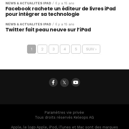
NEWS & ACTUALITÉS IPAD
Il y a 15 ans
Facebook rachete un éditeur de livres iPad
pour intégrer sa technologie
NEWS & ACTUALITÉS IPAD
Il y a 15 ans
Twitter fait peau neuve sur l’iPad
1
2
3
4
5
SUIV ›
𝕏
Paramètres vie privée
Tous droits réservés Keleops AG
Apple, le logo Apple, iPod, iTunes et Mac sont des marques