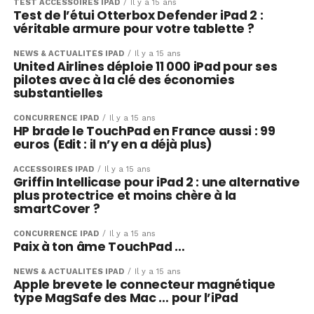
TEST ACCESSOIRES IPAD
Il y a 15 ans
Test de l’étui Otterbox Defender iPad 2 :
véritable armure pour votre tablette ?
NEWS & ACTUALITÉS IPAD
Il y a 15 ans
United Airlines déploie 11 000 iPad pour ses
pilotes avec à la clé des économies
substantielles
CONCURRENCE IPAD
Il y a 15 ans
HP brade le TouchPad en France aussi : 99
euros (Edit : il n’y en a déjà plus)
ACCESSOIRES IPAD
Il y a 15 ans
Griffin Intellicase pour iPad 2 : une alternative
plus protectrice et moins chère à la
smartCover ?
CONCURRENCE IPAD
Il y a 15 ans
Paix à ton âme TouchPad …
NEWS & ACTUALITÉS IPAD
Il y a 15 ans
Apple brevete le connecteur magnétique
type MagSafe des Mac … pour l’iPad