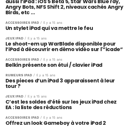
aussi l’iPad : iOS 5 Beta 5, Star Wars Blue ray,
Angry Bots, NFS Shift 2, niveaux cachés Angry
Birds, etc …
ACCESSOIRES IPAD
Il y a 15 ans
Un stylet iPad qui va mettre le feu
JEUX IPAD
Il y a 15 ans
Le shoot-em up WarBlade disponible pour
l’iPad à découvrir en démo vidéo sur l'”icade”
ACCESSOIRES IPAD
Il y a 15 ans
Belkin présente son étui / clavier iPad
RUMEURS IPAD
Il y a 15 ans
Des pieces d’un iPad 3 apparaissent à leur
tour ?
JEUX IPAD
Il y a 15 ans
C’est les soldes d’été sur les jeux iPad chez
EA : la liste des réductions
ACCESSOIRES IPAD
Il y a 15 ans
Offrez un look Gameboy à votre iPad 2