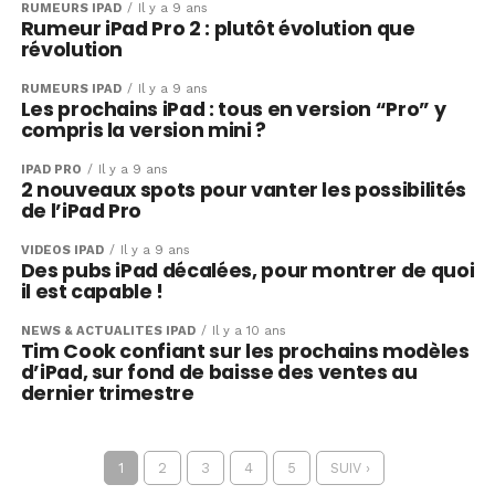
RUMEURS IPAD
Il y a 9 ans
Rumeur iPad Pro 2 : plutôt évolution que
révolution
RUMEURS IPAD
Il y a 9 ans
Les prochains iPad : tous en version “Pro” y
compris la version mini ?
IPAD PRO
Il y a 9 ans
2 nouveaux spots pour vanter les possibilités
de l’iPad Pro
VIDÉOS IPAD
Il y a 9 ans
Des pubs iPad décalées, pour montrer de quoi
il est capable !
NEWS & ACTUALITÉS IPAD
Il y a 10 ans
Tim Cook confiant sur les prochains modèles
d’iPad, sur fond de baisse des ventes au
dernier trimestre
1
2
3
4
5
SUIV ›