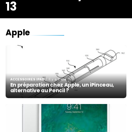
13
Apple
ACCESSOIRES IPAD
Il y a 7 ans
En préparation chez Apple, un iPinceau,
alternative au Pencil ?