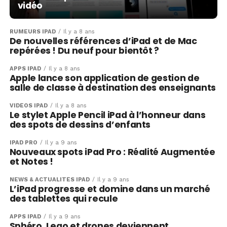
vidéo
RUMEURS IPAD
Il y a 8 ans
De nouvelles références d’iPad et de Mac
repérées ! Du neuf pour bientôt ?
APPS IPAD
Il y a 8 ans
Apple lance son application de gestion de
salle de classe à destination des enseignants
VIDÉOS IPAD
Il y a 8 ans
Le stylet Apple Pencil iPad à l’honneur dans
des spots de dessins d’enfants
IPAD PRO
Il y a 9 ans
Nouveaux spots iPad Pro : Réalité Augmentée
et Notes !
NEWS & ACTUALITÉS IPAD
Il y a 9 ans
L’iPad progresse et domine dans un marché
des tablettes qui recule
APPS IPAD
Il y a 9 ans
Sphéro, Lego et drones deviennent