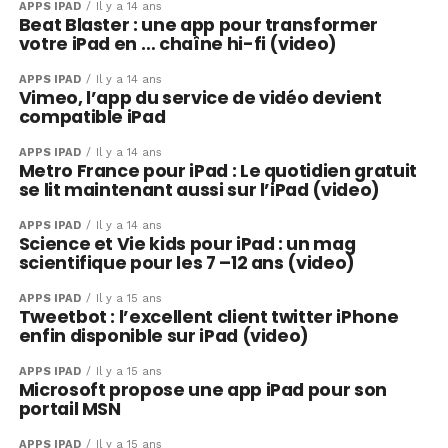
APPS IPAD
Il y a 14 ans
Beat Blaster : une app pour transformer
votre iPad en … chaîne hi-fi (video)
APPS IPAD
Il y a 14 ans
Vimeo, l’app du service de vidéo devient
compatible iPad
APPS IPAD
Il y a 14 ans
Metro France pour iPad : Le quotidien gratuit
se lit maintenant aussi sur l’iPad (video)
APPS IPAD
Il y a 14 ans
Science et Vie kids pour iPad : un mag
scientifique pour les 7 –12 ans (video)
APPS IPAD
Il y a 15 ans
Tweetbot : l’excellent client twitter iPhone
enfin disponible sur iPad (video)
APPS IPAD
Il y a 15 ans
Microsoft propose une app iPad pour son
portail MSN
APPS IPAD
Il y a 15 ans