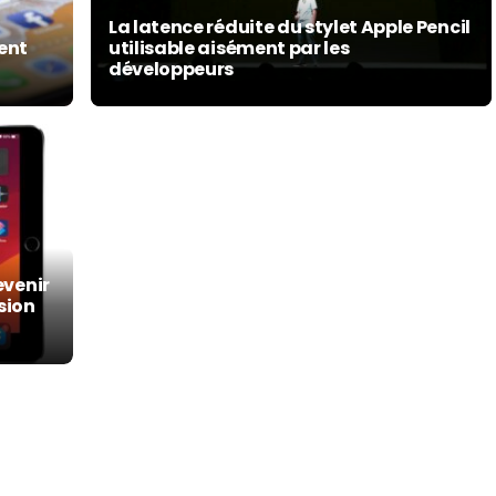
La latence réduite du stylet Apple Pencil
ment
utilisable aisément par les
développeurs
evenir
sion