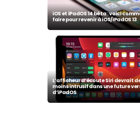
iOS et iPadOS 14 bêta : voici com
faire pour revenir à iOS/iPadOS 13
L’afficheur d’écoute Siri devrait d
moins intrusif dans une future ver
d’iPadOS