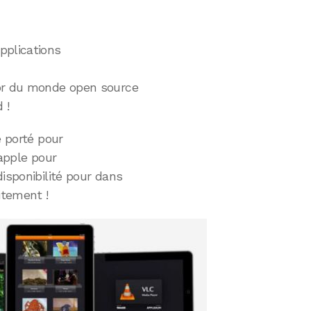
pplications
or du monde open source
 !
é porté pour
 apple pour
disponibilité pour dans
itement !