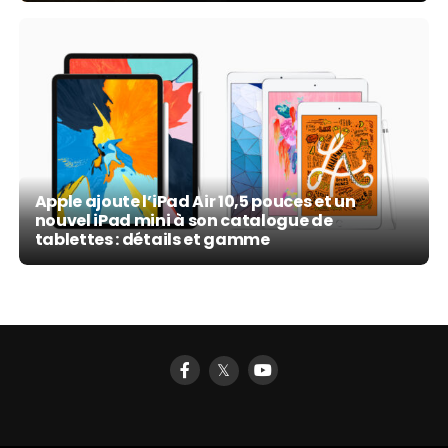
Apple ajoute l’iPad Air 10,5 pouces et un
nouvel iPad mini à son catalogue de
tablettes : détails et gamme
𝕏