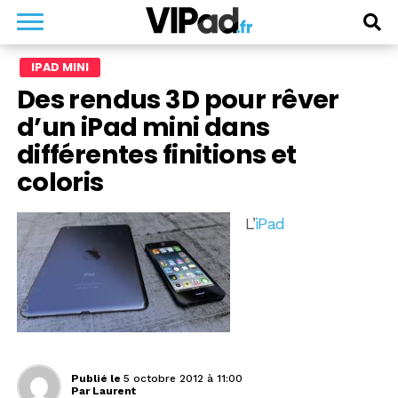
IPAD MINI
Des rendus 3D pour rêver
d’un iPad mini dans
différentes finitions et
coloris
L’
iPad
Publié le
5 octobre 2012 à 11:00
Par
Laurent