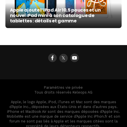
Apple ajoute l’iPad Air 10,5 pouces et un
nouvel iPad mini à son catalogue de
tablettes : détails et gamme
𝕏
Paramètres vie privée
Tous droits réservés Keleops AG
Apple, le logo Apple, iPod, iTunes et Mac sont des marques
d’Apple Inc., déposées aux États-Unis et dans d’autres pays.
iPhone et MacBook Air sont des marques déposées d’Apple Inc.
MobileMe est une marque de service d’Apple Inc iPhon.fr et son
forum ne sont pas liés à Apple et les marques citées sont la
propriété de leurs détenteurs respectifs.