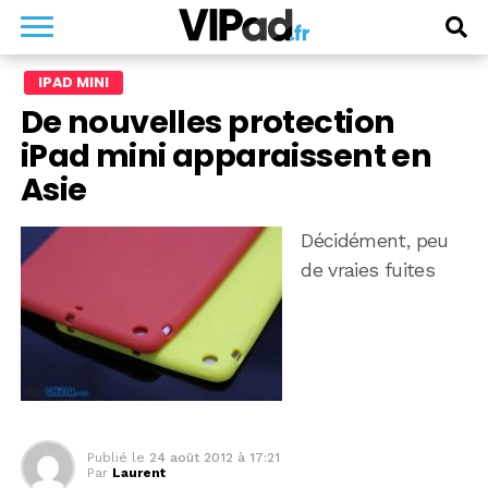
IPAD MINI
De nouvelles protection
iPad mini apparaissent en
Asie
Décidément, peu
de vraies fuites
Publié le
24 août 2012 à 17:21
Par
Laurent