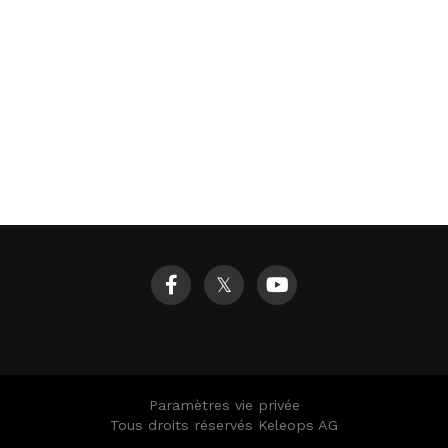
𝕏
Paramètres vie privée
Tous droits réservés Keleops AG