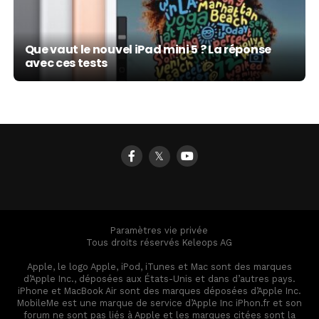
Que vaut le nouvel iPad mini 5 ? La réponse
avec ces tests
𝕏
Paramètres vie privée
Tous droits réservés Keleops AG
Apple, le logo Apple, iPod, iTunes et Mac sont des marques
d’Apple Inc., déposées aux États-Unis et dans d’autres pays.
iPhone et MacBook Air sont des marques déposées d’Apple Inc.
MobileMe est une marque de service d’Apple Inc iPhon.fr et son
forum ne sont pas liés à Apple et les marques citées sont la