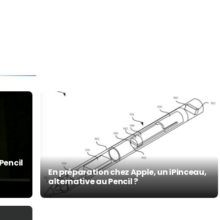
Pencil
En préparation chez Apple, un iPinceau,
alternative au Pencil ?