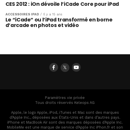
CES 2012 : iOn dévoile l’iCade Core pour iPad
ACCESSOIRES IPAD
Il y a 15 ans
Le “iCade” ou l’iPad transformé en borne
d’arcade en photos et vidéo
𝕏
Paramètres vie privée
Tous droits réservés Keleops AG
Apple, le logo Apple, iPod, iTunes et Mac sont des marques
d’Apple Inc., déposées aux États-Unis et dans d’autres pays.
iPhone et MacBook Air sont des marques déposées d’Apple Inc.
MobileMe est une marque de service d’Apple Inc iPhon.fr et son