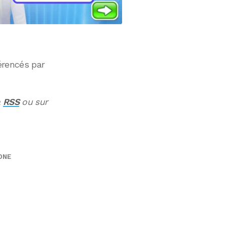
érencés par
a
RSS
ou sur
ONE