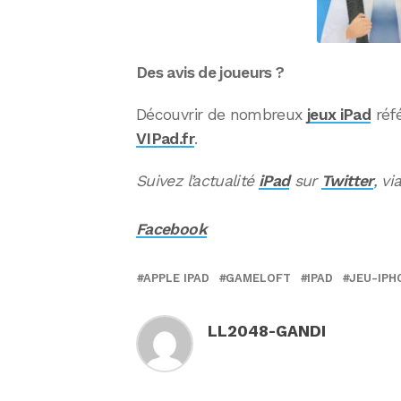
Des avis de joueurs ?
Découvrir de nombreux
jeux iPad
réf
VIPad.fr
.
Suivez l’actualité
iPad
sur
Twitter
, vi
Facebook
APPLE IPAD
GAMELOFT
IPAD
JEU-IPH
LL2048-GANDI