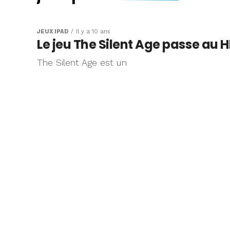
Pour la sortie, M
vie sur iPad des
JEUX IPAD
Il y a 10 ans
Le jeu The Silent Age passe au 
son créateur
The Silent Age est un
Super Mario