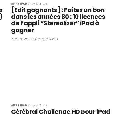
APPS IPAD
Il y a 15 ans
s
[Edit gagnants] : Faites un bon
)
dans les années 80 : 10 licences
de l’appli “Stereolizer” iPad à
gagner
Nous vous en parlions
APPS IPAD
Il y a 16 ans
Cérébral Challenge HD pour iPad