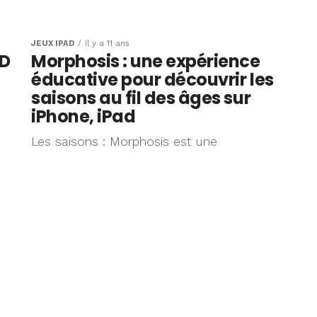
ario prend
siné par
JEUX IPAD
Il y a 11 ans
HD
Morphosis : une expérience
éducative pour découvrir les
saisons au fil des âges sur
iPhone, iPad
Les saisons : Morphosis est une