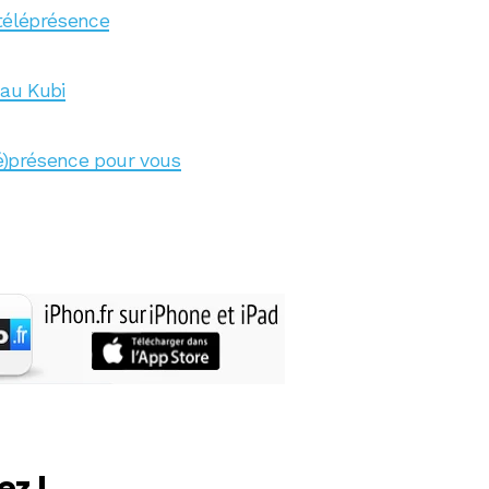
 téléprésence
 au Kubi
lé)présence pour vous
ez !