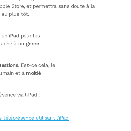
pple Store, et permettra sans doute à la
 au plus tôt.
i un
iPad
pour les
taché à un
genre
.
uestions
. Est-ce cela, le
humain et à
moitié
sence via l’iPad :
 téléprésence utilisant l’iPad