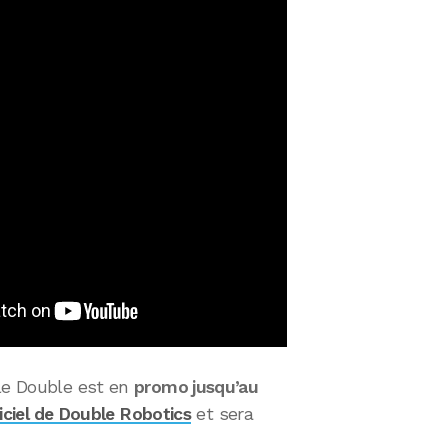
 le Double est en
promo jusqu’au
ficiel de Double Robotics
et sera