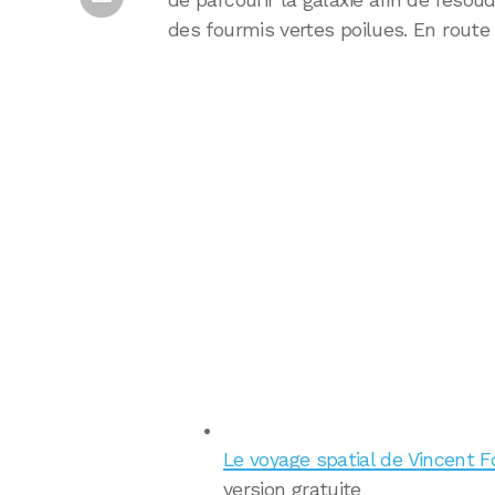
de parcourir la galaxie afin de résou
des fourmis vertes poilues. En route 
Le voyage spatial de Vincent Fo
version gratuite