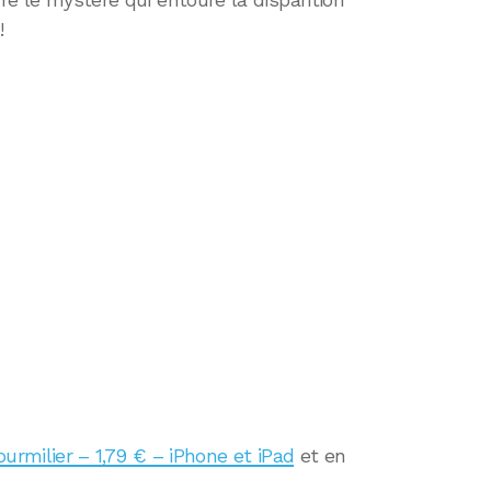
dre le mystère qui entoure la disparition
!
urmilier – 1,79 € – iPhone et iPad
et en