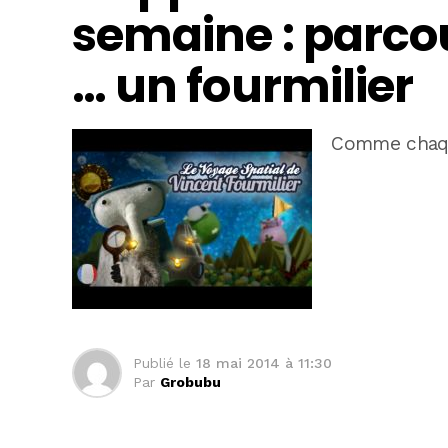
semaine : parcou
… un fourmilier
Comme chaq
Publié le
18 mai 2014 à 11:30
Par
Grobubu