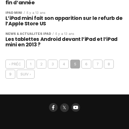
fin d’année
IPAD MINI
Il y a 13 ans
L’iPad mini fait son apparition sur le refurb de
l’Apple Store US
NEWS & ACTUALITÉS IPAD
Il y a 13 ans
Les tablettes Android devant l’iPad et l’iPad
mini en 2013 ?
‹ PRÉC
1
2
3
4
5
6
7
8
9
SUIV ›
𝕏