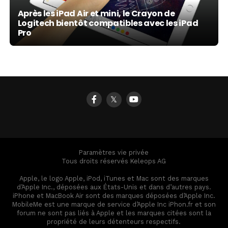
Après les iPad Air et mini, le Crayon de
Logitech bientôt compatibles avec les iPad
Pro
𝕏
Paramètres vie privée
Tous droits réservés Keleops AG
Apple, le logo Apple, iPod, iTunes et Mac sont des marques
d’Apple Inc., déposées aux États-Unis et dans d’autres pays.
iPhone et MacBook Air sont des marques déposées d’Apple Inc.
MobileMe est une marque de service d’Apple Inc iPhon.fr et son
forum ne sont pas liés à Apple et les marques citées sont la
propriété de leurs détenteurs respectifs.