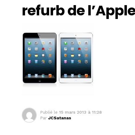
refurb de l’Apple
Publié le
15 mars 2013 à 11:28
Par
JCSatanas