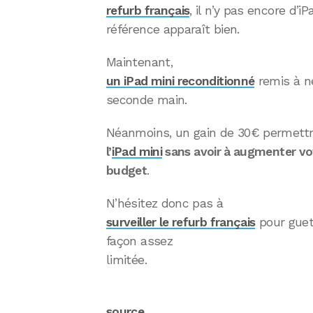
refurb français
, il n’y pas encore d’
référence apparaît bien.
Maintenant,
un iPad mini reconditionné
remis à ne
seconde main.
Néanmoins, un gain de 30€ permettr
l’
iPad mini
sans avoir à augmenter vo
budget
.
N’hésitez donc pas à
surveiller le refurb français
pour guette
façon assez
limitée.
source