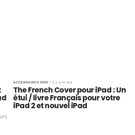
ACCESSOIRES IPAD
Il y a 14 ans
x
The French Cover pour iPad : Un
ad
étui / livre Français pour votre
iPad 2 et nouvel iPad
urs