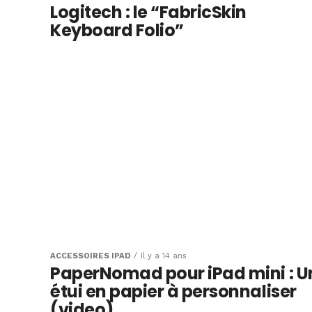
Logitech : le “FabricSkin
Keyboard Folio”
ACCESSOIRES IPAD
Il y a 14 ans
PaperNomad pour iPad mini : U
étui en papier à personnaliser
(video)