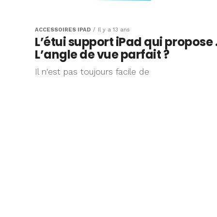
Test de l’étui C
Macally pour iPa
ACCESSOIRES IPAD
Il y a 13 ans
L’étui support iPad qui propose
L’angle de vue parfait ?
L'année 2014
Il n'est pas toujours facile de