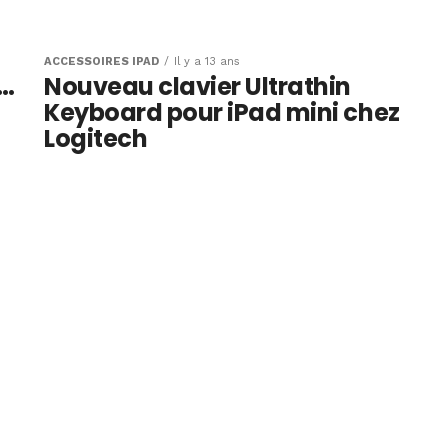
over Mate de
d Air
ACCESSOIRES IPAD
Il y a 13 ans
 …
Nouveau clavier Ultrathin
Keyboard pour iPad mini chez
Logitech