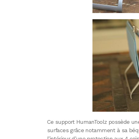
Ce support HumanToolz possède une s
surfaces grâce notamment à sa béqui
l’intérieur d’une protection aux 4 co