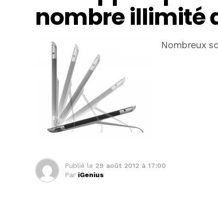
nombre illimité 
Nombreux s
Publié le
29 août 2012 à 17:00
Par
iGenius