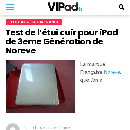
TEST ACCESSOIRES IPAD
Test de l’étui cuir pour iPad
de 3eme Génération de
Noreve
La marque
Française
Noreve
,
que l’on a
Publié le
8 mai 2012 à 15:15