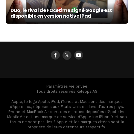
Duo, le rival de Facetime signé Google est
disponible en version native iPad
𝕏
Paramètres vie privée
Tous droits réservés Keleops AG
Apple, le logo Apple, iPod, iTunes et Mac sont des marques
d’Apple Inc., déposées aux États-Unis et dans d’autres pays.
iPhone et MacBook Air sont des marques déposées d’Apple Inc.
MobileMe est une marque de service d’Apple Inc iPhon.fr et son
forum ne sont pas liés à Apple et les marques citées sont la
propriété de leurs détenteurs respectifs.