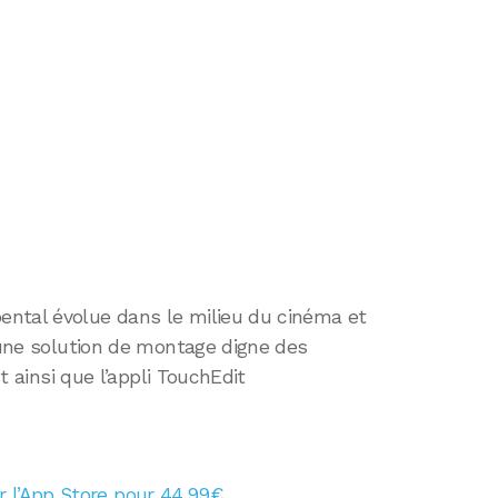
ntal évolue dans le milieu du cinéma et
d une solution de montage digne des
st ainsi que l’appli TouchEdit
ur l’App Store pour 44,99€