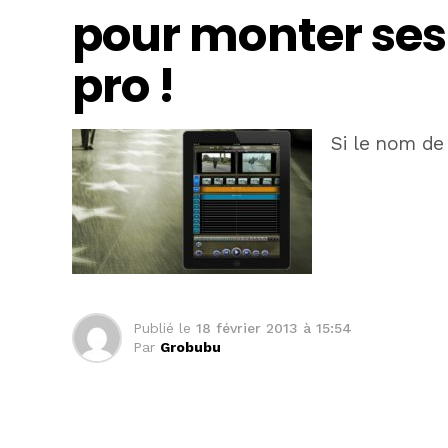
pour monter se
pro !
Si le nom de
Publié le
18 février 2013 à 15:54
Par
Grobubu