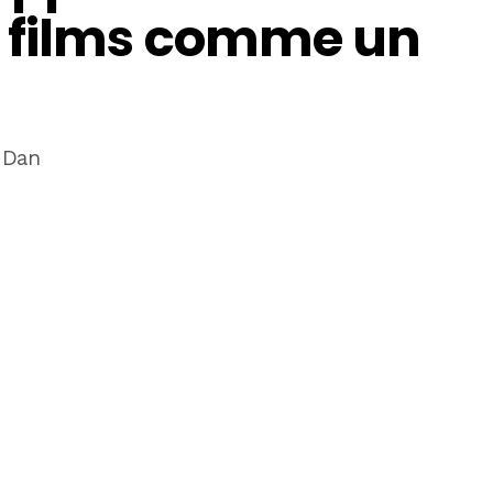
s films comme un
 Dan