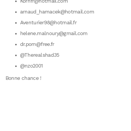
Kornfr@hotmail.com
arnaud_hamacek@hotmail.com
Aventurier98@hotmail.fr
helene.malnoury@gmail.com
dr.pom@free.fr
@Therealshad35
@nzo2001
Bonne chance !