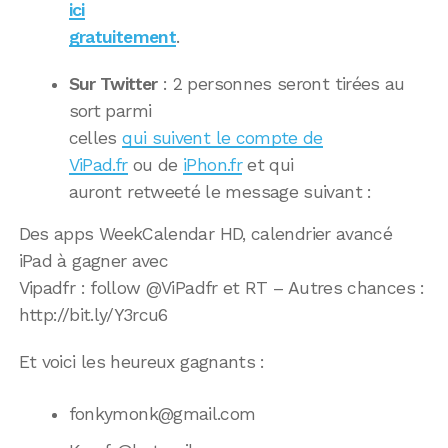
ici
gratuitement
.
Sur Twitter
: 2 personnes seront tirées au
sort parmi
celles
qui suivent le compte de
ViPad.fr
ou de
iPhon.fr
et qui
auront retweeté le message suivant :
Des apps WeekCalendar HD, calendrier avancé
iPad à gagner avec
Vipadfr : follow @ViPadfr et RT – Autres chances :
http://bit.ly/Y3rcu6
Et voici les heureux gagnants :
fonkymonk@gmail.com