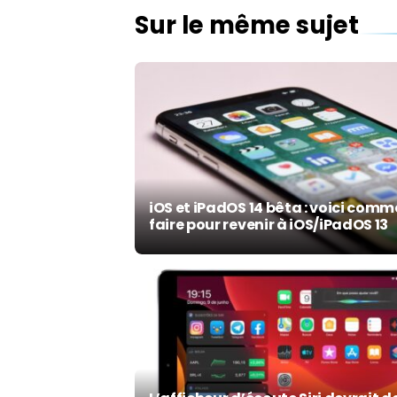
Sur le même sujet
iOS et iPadOS 14 bêta : voici com
faire pour revenir à iOS/iPadOS 13