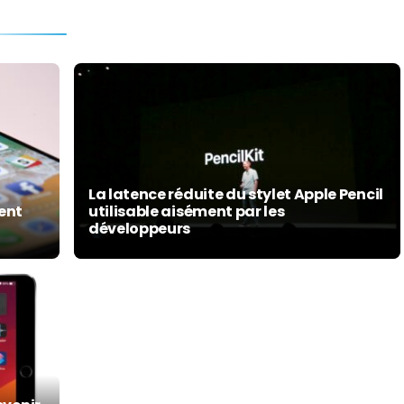
La latence réduite du stylet Apple Pencil
ment
utilisable aisément par les
développeurs