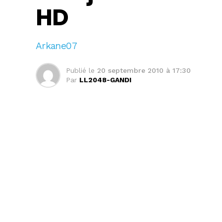
HD
Arkane07
Publié le
20 septembre 2010 à 17:30
Par
LL2048-GANDI