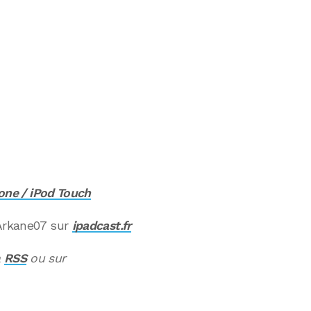
hone / iPod Touch
 Arkane07 sur
ipadcast.fr
a
RSS
ou sur