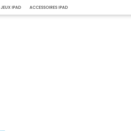
JEUX IPAD
ACCESSOIRES IPAD