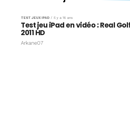
Test jeu iPad en 
of Sparta 2 HD
TEST JEUX IPAD
Il y a 16 ans
Test jeu iPad en vidéo : Real Gol
2011 HD
Arkane07
Arkane07