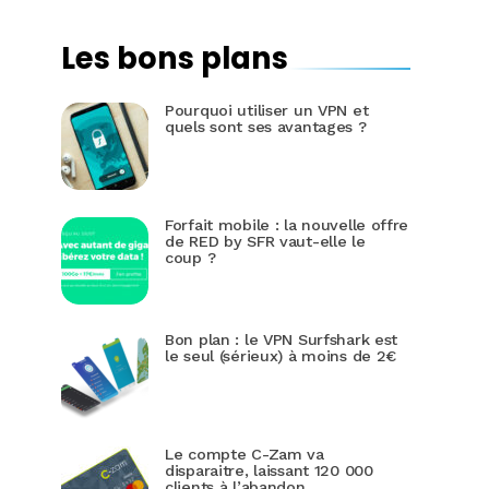
Les bons plans
Pourquoi utiliser un VPN et
quels sont ses avantages ?
Forfait mobile : la nouvelle offre
de RED by SFR vaut-elle le
coup ?
Bon plan : le VPN Surfshark est
le seul (sérieux) à moins de 2€
Le compte C-Zam va
disparaitre, laissant 120 000
clients à l’abandon