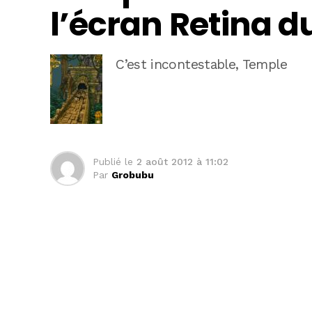
l’écran Retina d
C’est incontestable, Temple
Publié le
2 août 2012 à 11:02
Par
Grobubu