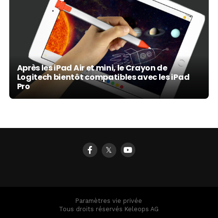
Après les iPad Air et mini, le Crayon de
Logitech bientôt compatibles avec les iPad
Pro
𝕏
Paramètres vie privée
Tous droits réservés Keleops AG