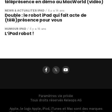
téléprésence en démo au MacWorld (vidéo)
NEWS & ACTUALITÉS IPAD
Il y a 14 ans
Double : le robot iPad qui fait acte de
(télé)présence pour vous
HUMOUR IPAD
Il y a 16 ans
L’iPad robot !
𝕏
Paramètres vie privée
Tous droits réservés Keleops AG
Apple, le logo Apple, iPod, iTunes et Mac sont des marques