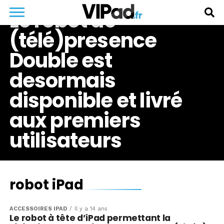
Le robot de
(télé)presence
Double est
desormais
disponible et livré
aux premiers
utilisateurs
robot iPad
ACCESSOIRES IPAD
Il y a 14 ans
Le robot à tête d’iPad permettant la