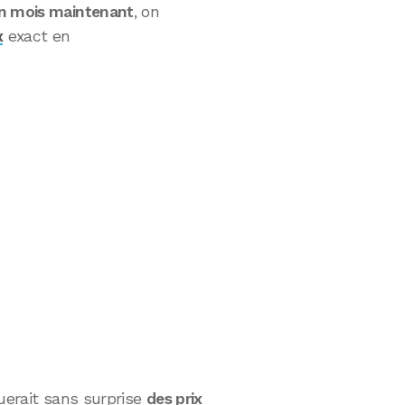
n mois maintenant
, on
x
exact en
uerait sans surprise
des prix