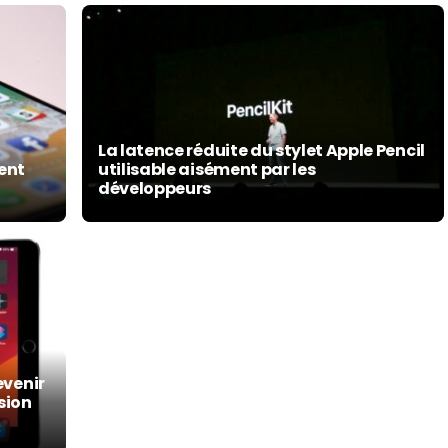
La latence réduite du stylet Apple Pencil
ment
utilisable aisément par les
développeurs
evenir
sion