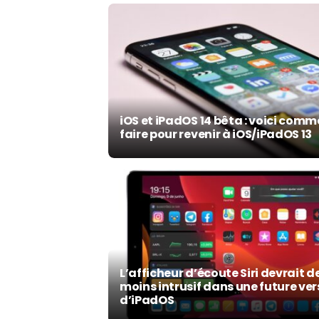
iOS et iPadOS 14 bêta : voici com
faire pour revenir à iOS/iPadOS 13
L’afficheur d’écoute Siri devrait d
moins intrusif dans une future ver
d’iPadOS