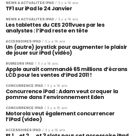
NEWS & ACTUALITÉS IPAD
Il y a 16 ans
TF1 sur iPad le 24 Janvier
NEWS & ACTUALITÉS IPAD
Il y a 16 ans
Les tablettes du CES 2011vues par les
analystes : l’iPad reste en tête
ACCESSOIRES IPAD
Il y a 16 ans
Un (autre) joystick pour augmenter le plaisir
de jouer sur iPad (vidéo)
RUMEURS IPAD
Il y a 16 ans
Apple aurait commandé 65 millions d’écrans
LCD pour les ventes d’iPad 2011 !
CONCURRENCE IPAD
Il y a 16 ans
Concurrence iPad : Adam veut croquer la
pomme dans l’environnement Eden
CONCURRENCE IPAD
Il y a 16 ans
Motorola veut également concurrencer
l’iPad (video)
ACCESSOIRES IPAD
Il y a 16 ans
Et 1… et 2 … et 3 slots pour cet accessoire iPad