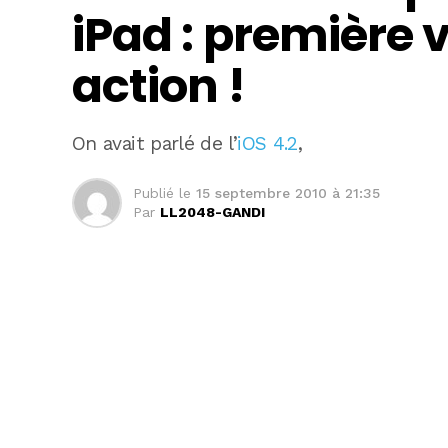
iPad : première 
action !
On avait parlé de l’
iOS 4.2
,
Publié le
15 septembre 2010 à 21:35
Par
LL2048-GANDI