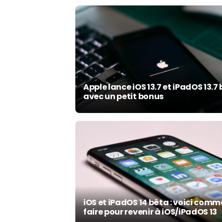
Apple lance iOS 13.7 et iPadOS 13.7
avec un petit bonus
iOS et iPadOS 14 bêta : voici com
faire pour revenir à iOS/iPadOS 13