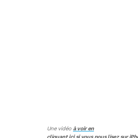
Une vidéo
à voir en
cliquant ici si vous nous lisez sur iP