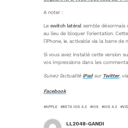
A noter :
Le
switch latéral
semble désormais c
au lieu de bloquer l’orientation. Ce
l’iPhone, ie. activable via la barre de
Si vous avez installé cette version su
vos impressions dans les commentai
Suivez l’actualité
iPad
sur
Twitter
, vi
Facebook
APPLE
BETA IOS 4.2
IOS
IOS 4.2
VI
LL2048-GANDI