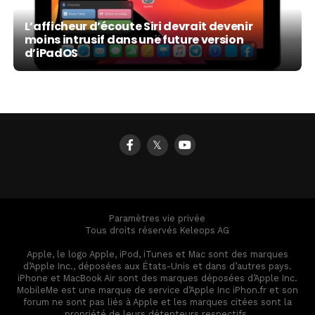
L’afficheur d’écoute Siri devrait devenir
moins intrusif dans une future version
d’iPadOS
𝕏
Paramètres vie privée
Tous droits réservés Keleops AG
Apple, le logo Apple, iPod, iTunes et Mac sont des marques
d’Apple Inc., déposées aux États-Unis et dans d’autres pays.
iPhone et MacBook Air sont des marques déposées d’Apple Inc.
MobileMe est une marque de service d’Apple Inc iPhon.fr et son
forum ne sont pas liés à Apple et les marques citées sont la
propriété de leurs détenteurs respectifs.