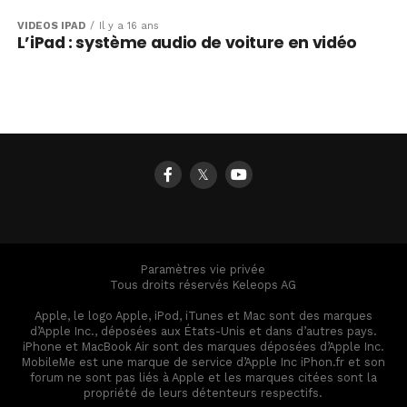
VIDÉOS IPAD
Il y a 16 ans
L’iPad : système audio de voiture en vidéo
𝕏
Paramètres vie privée
Tous droits réservés Keleops AG
Apple, le logo Apple, iPod, iTunes et Mac sont des marques
d’Apple Inc., déposées aux États-Unis et dans d’autres pays.
iPhone et MacBook Air sont des marques déposées d’Apple Inc.
MobileMe est une marque de service d’Apple Inc iPhon.fr et son
forum ne sont pas liés à Apple et les marques citées sont la
propriété de leurs détenteurs respectifs.