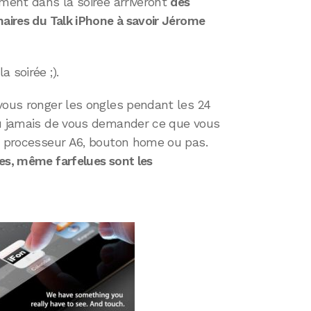
ement dans la soirée arriveront
des
naires du Talk iPhone à savoir Jérome
 soirée ;).
vous ronger les ongles pendant les 24
ou jamais de vous demander ce que vous
a, processeur A6, bouton home ou pas.
es, même farfelues sont les