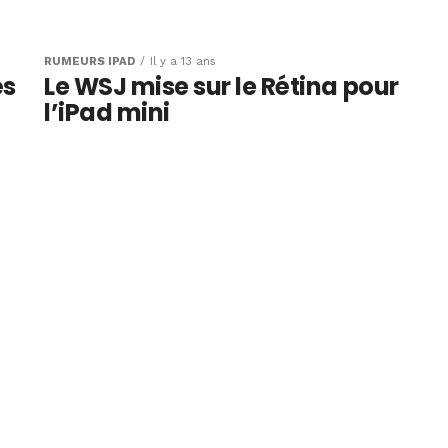
 drop au
un
RUMEURS IPAD
Il y a 13 ans
és
Le WSJ mise sur le Rétina pour
fichiers
l’iPad mini