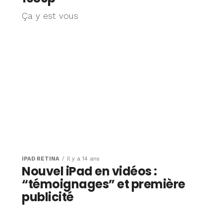
Ça y est vous
IPAD RÉTINA
Il y a 14 ans
Nouvel iPad en vidéos :
“témoignages” et première
publicité