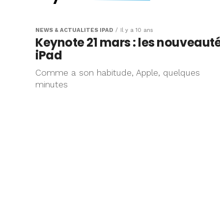
iOS 11 : le drag &
rendez-vous d’
NEWS & ACTUALITÉS IPAD
Il y a 10 ans
Keynote 21 mars : les nouveaut
gestionnaire de 
iPad
Comme a son habitude, Apple, quelques
Aujourd’hui est le jour J pour
minutes