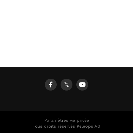
𝕏
Paramètres vie privée
Tous droits réservés Keleops AG